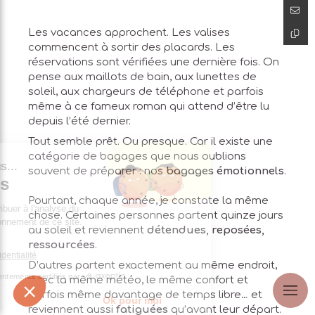
Les vacances approchent. Les valises
commencent à sortir des placards. Les
réservations sont vérifiées une dernière fois. On
pense aux maillots de bain, aux lunettes de
soleil, aux chargeurs de téléphone et parfois
même à ce fameux roman qui attend d’être lu
depuis l’été dernier.
Tout semble prêt. Ou presque. Car il existe une
catégorie de bagages que nous oublions
'est nous...
souvent de préparer : nos
bagages émotionnels
.
ookies
Pourtant, chaque année, je constate la même
st de contribuer à l'analyse du
chose. Certaines personnes partent quinze jours
 bon fonctionnement de ce site.
au soleil et reviennent
détendues, reposées,
ur vous ?
ressourcées
.
que de confidentialité
D’autres partent exactement au même endroit,
Consentements certifiés par
avec la même météo, le même confort et
parfois même davantage de temps libre… et
e choisis
Ok pour moi
reviennent aussi
fatiguées
qu’avant leur départ.