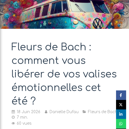
Fleurs de Bach :
comment vous
libérer de vos valises
émotionnelles cet
été ?
18 Juin 2026
Danielle Dufau
Fleurs de Bach
7 min.
60 vues