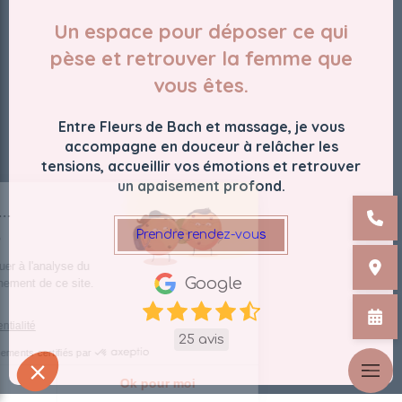
Un espace pour déposer ce qui
pèse et retrouver la femme que
vous êtes.
Entre Fleurs de Bach et massage, je vous
accompagne en douceur à relâcher les
tensions, accueillir vos émotions et retrouver
un apaisement profond.
st nous...
okies
Prendre rendez-vous
 de contribuer à l'analyse du
Google
on fonctionnement de ce site.
 vous ?
e de confidentialité
25 avis
Consentements certifiés par
choisis
Ok pour moi