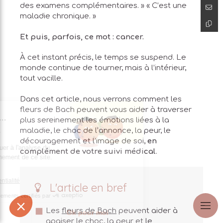
des examens complémentaires. » « C’est une
maladie chronique. »
Et puis, parfois, ce mot : cancer.
À cet instant précis, le temps se suspend. Le
monde continue de tourner, mais à l’intérieur,
tout vacille.
Dans cet article, nous verrons comment les
fleurs de Bach peuvent vous aider à traverser
st nous...
plus sereinement les émotions liées à la
okies
maladie, le choc de l’annonce, la peur, le
découragement et l’image de soi,
en
 de contribuer à l'analyse du
complément de votre suivi médical
.
on fonctionnement de ce site.
 vous ?
e de confidentialité
L'article en bref
Consentements certifiés par
Les
fleurs de Bach
peuvent aider à
choisis
Ok pour moi
apaiser le choc, la peur et le