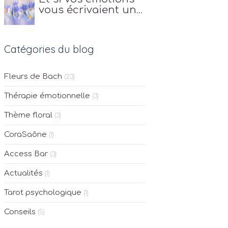
vous écrivaient une
lettre ? Apprendre à
écouter leur
message
Catégories du blog
Fleurs de Bach
(23)
Thérapie émotionnelle
(3)
Thème floral
(3)
CoraSaône
(1)
Access Bar
(3)
Actualités
(1)
Tarot psychologique
(1)
Conseils
(5)