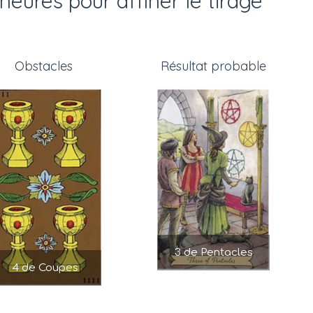
neures pour affiner le tirage
Obstacles
Résultat probable
3 de Pentacles
4 de Coupes