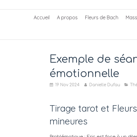
Accueil
A propos
Fleurs de Bach
Mass
Exemple de séan
émotionnelle
19 Nov 2024
Danielle Dufau
Thé
Tirage tarot et Fleur
mineures
Problématique : Eric est face à un dil