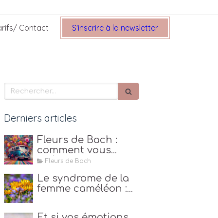
arifs/ Contact
S'inscrire à la newsletter
Rechercher
Derniers articles
Fleurs de Bach :
comment vous
libérer de vos
Fleurs de Bach
valises
Le syndrome de la
émotionnelles cet
femme caméléon :
été ?
se retrouver grâce
aux Fleurs de Bach
Et si vos émotions