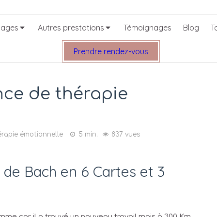
ages
Autres prestations
Témoignages
Blog
T
Prendre rendez-vous
ce de thérapie
rapie émotionnelle
5 min.
837 vues
s de Bach en 6 Cartes et 3
emme car il a trouvé un nouveau travail mais à 300 Km