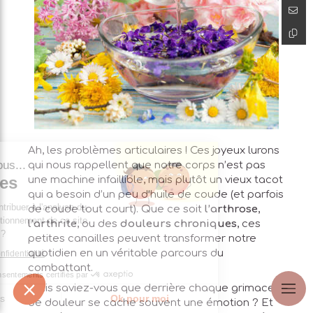
Ah, les problèmes articulaires ! Ces joyeux lurons
 c'est nous...
qui nous rappellent que notre corps n’est pas
Cookies
une machine infaillible, mais plutôt un vieux tacot
qui a besoin d’un peu d’huile de coude (et parfois
e est de contribuer à l'analyse du
de coude tout court). Que ce soit
l’arthrose
,
 au bon fonctionnement de ce site.
l’arthrite
, ou des
douleurs chroniques
, ces
 pour vous ?
petites canailles peuvent transformer notre
quotidien en un véritable parcours du
litique de confidentialité
combattant.
Consentements certifiés par
Mais saviez-vous que derrière chaque grimace
Je choisis
Ok pour moi
de douleur se cache souvent une émotion ? Et