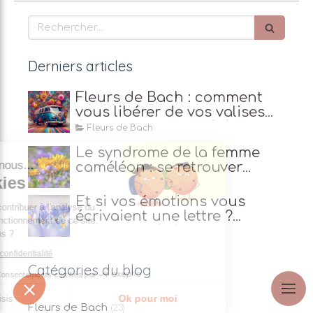
Rechercher
Derniers articles
Fleurs de Bach : comment
vous libérer de vos valises
émotionnelles cet été ?
Fleurs de Bach
Le syndrome de la femme
our c'est nous...
caméléon : se retrouver
s Cookies
grâce aux Fleurs de Bach
Et si vos émotions vous
rôle est de contribuer à l'analyse du
écrivaient une lettre ?
 et au bon fonctionnement de ce site.
Apprendre à écouter leur
 OK pour vous ?
message
a politique de confidentialité
Catégories du blog
Consentements certifiés par
Je choisis
Ok pour moi
Fleurs de Bach
(23)